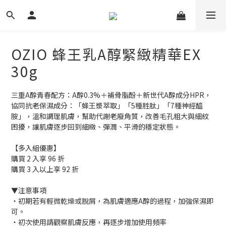
OZIO 蜂王乳A醇緊緻精華EX
30g
三重A醇青春配方：A醇0.3%＋補骨脂酚＋新世代A醇成分HPR，
協同抗老保濕成分：「蜂王漿萃取」「5種胜肽」「7種神經醯
胺」，溫和調理肌膚，幫助代謝老廢角質，改善毛孔粗大與細紋
困擾，讓肌膚逐步回到細緻、彈潤、平滑的穩定狀態。
【多入組優惠】
購買 2 入享 96 折
購買 3 入以上享 92 折
▼注意事項
・初期若有輕微乾燥或脫屑，為肌膚適應A醇的過程，加強保濕即
可。
・初次使用請觀察肌膚反應，再逐步增加使用頻率