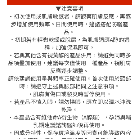
▼注意事項
・初次使用或肌膚敏感者，請觀察肌膚反應，再逐
步增加使用頻率。日間使用時，建議搭配防曬產
品。
・初期若有輕微乾燥或脫屑，為肌膚適應A醇的過
程，加強保濕即可。
・若與其他含有視黃醇的產品併用，請避免同時多
品項疊加使用，建議每次僅使用一種產品，視肌膚
反應逐步調整。
請依建議使用量與頻率正確使用。首次使用於頸部
時，請遵守上述與臉部相同之注意事項。
・肌膚有傷口或發炎時暫停使用。
・若產品不慎入眼，請勿揉眼，應立即以清水沖洗
乾淨。
・本產品含有維他命A衍生物（A醇類），孕婦與哺
乳期建議諮詢醫師後再使用。
・因成分特性，保存環境溫度等因素可能導致內容