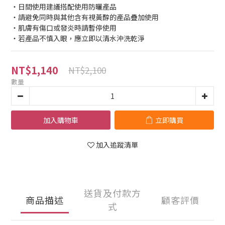
・日間使用建議搭配使用防曬產品
・請避免同時與其他含有視黃醇的產品疊加使用
・肌膚有傷口或發炎時請暫停使用
・若產品不慎入眼，應立即以清水沖洗乾淨
NT$1,140
NT$2,100
數量
加入購物車
立即購買
加入追蹤清單
送貨及付款方
商品描述
顧客評價
式