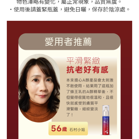
物色澤略有變化，屬正常現象，品質無虞。
・使用後請蓋緊瓶蓋，避免日曬，保存於陰涼處。